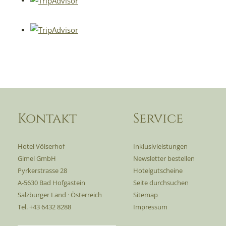
Kontakt
Service
Hotel Völserhof
Inklusivleistungen
Gimel GmbH
Newsletter bestellen
Pyrkerstrasse 28
Hotelgutscheine
A-5630 Bad Hofgastein
Seite durchsuchen
Salzburger Land · Österreich
Sitemap
Tel. +43 6432 8288
Impressum