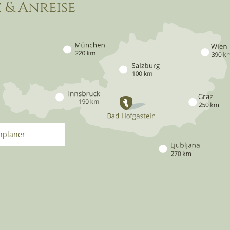
 & Anreise
nplaner