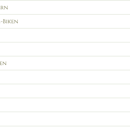
ern
-Biken
ten